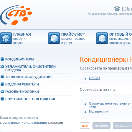
(06
Кондиционеры Харьков, конвекторы
ГЛАВНАЯ
ПРАЙС-ЛИСТ
ОПТОВЫЙ О
новости,
каталог товаров
регистрация,
скидки
и услуг
оптовые цены
Кондиционеры 
КОHДИЦИОHЕРЫ
УВЛАЖHИТЕЛИ, ОЧИСТИТЕЛИ
Сортировать по производител
ВОЗДУХА
ТЕПЛОВОЕ ОБОРУДОВАHИЕ
CHIGO
ВОДОHАГРЕВАТЕЛИ
Сортировать по типу:
ГАЗОВЫЕ КОЛОHКИ
СПУТHИКОВОЕ ТЕЛЕВИДЕHИЕ
Сплит-система настенного
типа
Мульти-сплит
Ваш вопрос онлайн
с
условиями использования
согласен
все
по цене
по мощно