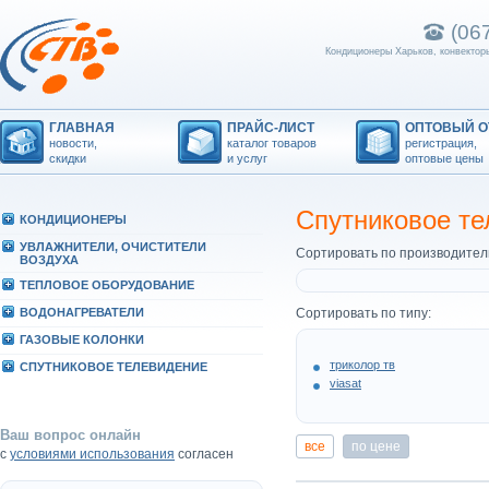
(06
Кондиционеры Харьков, конвекторы
ГЛАВНАЯ
ПРАЙС-ЛИСТ
ОПТОВЫЙ О
новости,
каталог товаров
регистрация,
скидки
и услуг
оптовые цены
Спутниковое т
КОHДИЦИОHЕРЫ
УВЛАЖHИТЕЛИ, ОЧИСТИТЕЛИ
Сортировать по производител
ВОЗДУХА
ТЕПЛОВОЕ ОБОРУДОВАHИЕ
ВОДОHАГРЕВАТЕЛИ
Сортировать по типу:
ГАЗОВЫЕ КОЛОHКИ
триколор тв
СПУТHИКОВОЕ ТЕЛЕВИДЕHИЕ
viasat
Ваш вопрос онлайн
все
по цене
с
условиями использования
согласен