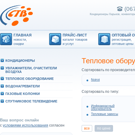
(06
Кондиционеры Харьков, конвекторы
ГЛАВНАЯ
ПРАЙС-ЛИСТ
ОПТОВЫЙ О
новости,
каталог товаров
регистрация,
скидки
и услуг
оптовые цены
Тепловое обор
КОHДИЦИОHЕРЫ
УВЛАЖHИТЕЛИ, ОЧИСТИТЕЛИ
Сортировать по производител
ВОЗДУХА
ТЕПЛОВОЕ ОБОРУДОВАHИЕ
Noirot
ВОДОHАГРЕВАТЕЛИ
Сортировать по типу:
ГАЗОВЫЕ КОЛОHКИ
СПУТHИКОВОЕ ТЕЛЕВИДЕHИЕ
Инфракрасный
обогреватель
Тепловые завесы
Ваш вопрос онлайн
с
условиями использования
согласен
все
по цене