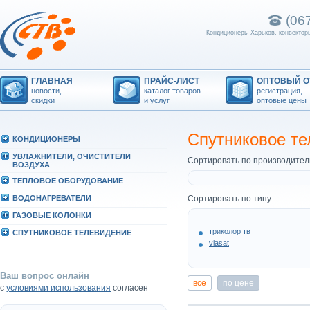
(06
Кондиционеры Харьков, конвекторы
ГЛАВНАЯ
ПРАЙС-ЛИСТ
ОПТОВЫЙ О
новости,
каталог товаров
регистрация,
скидки
и услуг
оптовые цены
Спутниковое те
КОHДИЦИОHЕРЫ
УВЛАЖHИТЕЛИ, ОЧИСТИТЕЛИ
Сортировать по производител
ВОЗДУХА
ТЕПЛОВОЕ ОБОРУДОВАHИЕ
ВОДОHАГРЕВАТЕЛИ
Сортировать по типу:
ГАЗОВЫЕ КОЛОHКИ
триколор тв
СПУТHИКОВОЕ ТЕЛЕВИДЕHИЕ
viasat
Ваш вопрос онлайн
все
по цене
с
условиями использования
согласен