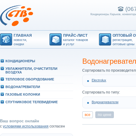
(06
Кондиционеры Харьков, конвекторы
ГЛАВНАЯ
ПРАЙС-ЛИСТ
ОПТОВЫЙ О
новости,
каталог товаров
регистрация,
скидки
и услуг
оптовые цены
Водонагревател
КОHДИЦИОHЕРЫ
УВЛАЖHИТЕЛИ, ОЧИСТИТЕЛИ
Сортировать по производител
ВОЗДУХА
ТЕПЛОВОЕ ОБОРУДОВАHИЕ
Electrolux
ВОДОHАГРЕВАТЕЛИ
Сортировать по типу:
ГАЗОВЫЕ КОЛОHКИ
СПУТHИКОВОЕ ТЕЛЕВИДЕHИЕ
Водонагреватели
все
по цене
Ваш вопрос онлайн
с
условиями использования
согласен