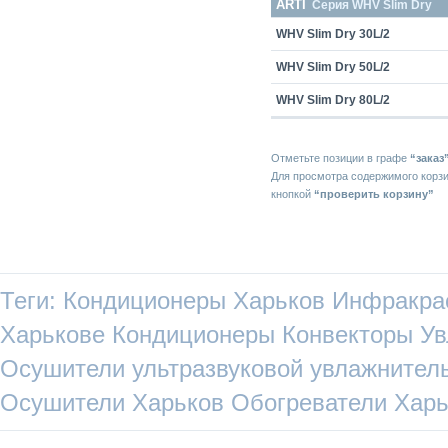
ARTI
Серия WHV Slim Dry
WHV Slim Dry 30L/2
WHV Slim Dry 50L/2
WHV Slim Dry 80L/2
Отметьте позиции в графе
“заказ
Для просмотра содержимого корз
кнопкой
“проверить корзину”
Теги:
Кондиционеры Харьков
Инфракра
Харькове
Кондиционеры
Конвекторы
Ув
Осушители
ультразвуковой увлажнител
Осушители Харьков
Обогреватели Харь