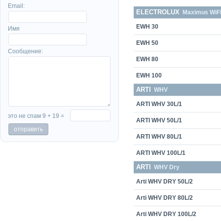
Email:
ELECTROLUX
Maximus WiF
EWH 30
Имя
EWH 50
Сообщение:
EWH 80
EWH 100
ARTI
WHV
ARTI WHV 30L/1
это не спам 9 + 19 =
ARTI WHV 50L/1
ARTI WHV 80L/1
ARTI WHV 100L/1
ARTI
WHV Dry
Arti WHV DRY 50L/2
Arti WHV DRY 80L/2
Arti WHV DRY 100L/2