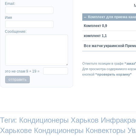
Email:
--
Комплект для приема кан
Имя
Комплект 0,9
Сообщение:
комплект 1,1
Все матчи украинской Прем
Отметьте позиции в графе
“заказ
Для просмотра содержимого корз
это не спам 9 + 19 =
кнопкой
“проверить корзину”
Теги:
Кондиционеры Харьков
Инфракра
Харькове
Кондиционеры
Конвекторы
Ув