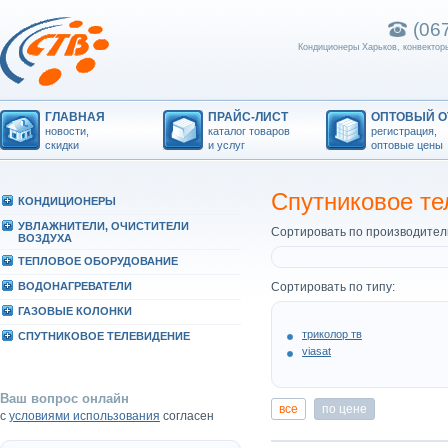
(06
Кондиционеры Харьков, конвекторы
ГЛАВНАЯ
ПРАЙС-ЛИСТ
ОПТОВЫЙ О
новости,
каталог товаров
регистрация,
скидки
и услуг
оптовые цены
Спутниковое те
КОHДИЦИОHЕРЫ
УВЛАЖHИТЕЛИ, ОЧИСТИТЕЛИ
Сортировать по производител
ВОЗДУХА
ТЕПЛОВОЕ ОБОРУДОВАHИЕ
ВОДОHАГРЕВАТЕЛИ
Сортировать по типу:
ГАЗОВЫЕ КОЛОHКИ
триколор тв
СПУТHИКОВОЕ ТЕЛЕВИДЕHИЕ
viasat
Ваш вопрос онлайн
все
по цене
с
условиями использования
согласен