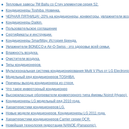
Тепловые завесы ТМ Ballu со Стич элементом серия S2.
Кондиционеры Toshiba. Новинка.
ЧЕРНАЯ ПЯТНИЦА! -20% на кондиционеры, конвекторы, увлажнители возд
Кондиционеры Daikin.
Пользовательское соглашение
Сертификаты и инструкции.
Кондиционеры SmartWay. История бренда.
Увлажнители BONECO и Air-O-Swiss - это здоровье всей семьи.
Влажность воздуха.
Очистители воздуха.
Типы кондиционеров.
Мультизональная система кондиционирования Multi V Plus от LG Electronic
Модельный ряд кондиционеров TOSHIBA.
Причины выхода кондиционера из строя.
Что такое инверторный кондиционер
Высококлассные обогреватели конвекторного типа фирмы Noirot (Нуаро).
Кондиционеры LG модельный ряд 2010 года.
Характеристики кондиционеров LG.
Новые модели кондиционеров. Кондиционеры LG 2011 года.
Характеристики кондиционеров Carrier серии QCR.
Новейшая технология гидротации NANOE (Panasonic).