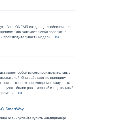
уха Ballu ONEAIR создана для обеспечения
ещениях. Она включает в себя абсолютно
 и производительности модели.
редставляет собой высокопроизводительные
агревателей. Они работают по принципу
ся в естественном перемещение воздушных
ть получать более равномерный и тщательный
 времени.
GO
SmartWay
онца осени успейте купить кондиционер!