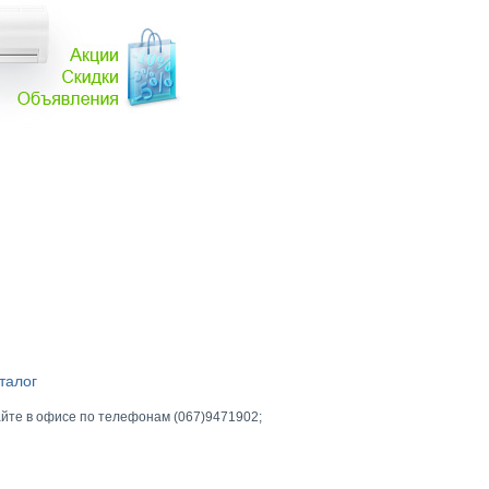
талог
йте в офисе по телефонам (067)9471902;