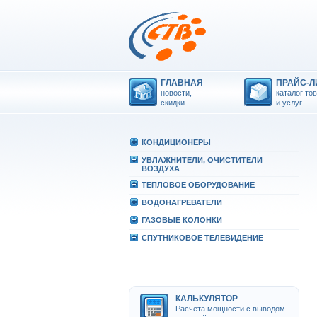
ГЛАВНАЯ
ПРАЙС-Л
новости,
каталог то
скидки
и услуг
КОHДИЦИОHЕРЫ
УВЛАЖHИТЕЛИ, ОЧИСТИТЕЛИ
ВОЗДУХА
ТЕПЛОВОЕ ОБОРУДОВАHИЕ
ВОДОHАГРЕВАТЕЛИ
ГАЗОВЫЕ КОЛОHКИ
СПУТHИКОВОЕ ТЕЛЕВИДЕHИЕ
КАЛЬКУЛЯТОР
Расчета мощности с выводом