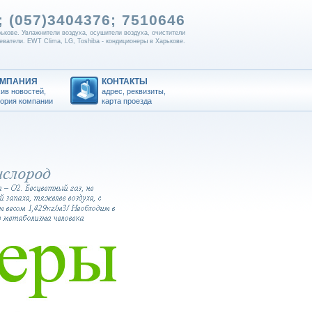
 (057)
3404376; 7510646
рькове. Увлажнители воздуха, осушители воздуха, очистители
еватели. EWT Clima, LG, Toshiba - кондиционеры в Харькове.
ОМПАНИЯ
КОНТАКТЫ
ив новостей,
адрес, реквизиты,
тория компании
карта проезда