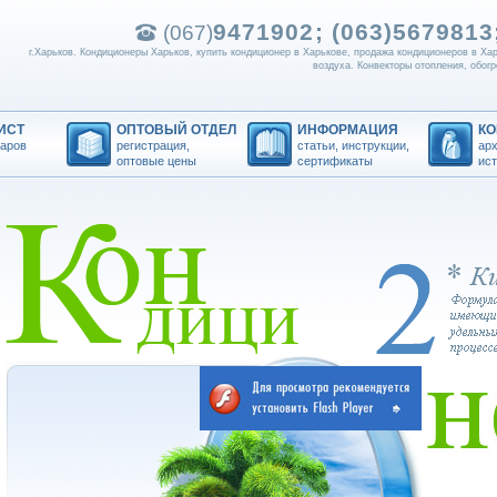
9471902; (063)
5679813;
(067)
г.Харьков. Кондиционеры Харьков, купить кондиционер в Харькове, продажа кондиционеров в Ха
воздуха. Конвекторы отопления, обогр
ИСТ
ОПТОВЫЙ ОТДЕЛ
ИНФОРМАЦИЯ
К
варов
регистрация,
статьи, инструкции,
арх
оптовые цены
сертификаты
ис