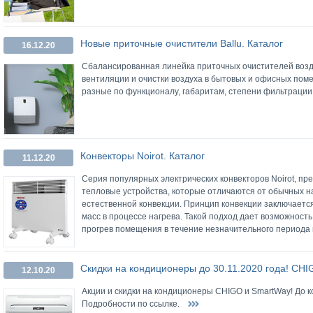
Новые приточные очистители Ballu.
Каталог
16.12.20
Сбалансированная линейка приточных очистителей возд
вентиляции и очистки воздуха в бытовых и офисных пом
разные по функционалу, габаритам, степени фильтрации
Конвекторы Noirot.
Каталог
11.12.20
Серия популярных электрических конвекторов Noirot, п
тепловые устройства, которые отличаются от обычных н
естественной конвекции. Принцип конвекции заключает
масс в процессе нагрева. Такой подход дает возможнос
прогрев помещения в течение незначительного периода
Скидки на кондиционеры до 30.11.2020 года!
CHI
12.10.20
Акции и скидки на кондиционеры CHIGO и SmartWay! До к
Подробности по ссылке.