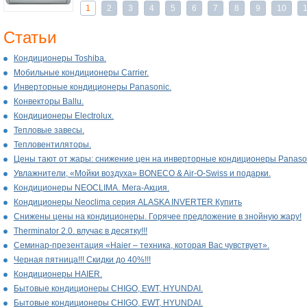
1
2
3
4
5
6
7
8
9
10
Статьи
Кондиционеры Toshiba.
Мобильные кондиционеры Carrier.
Инверторные кондиционеры Panasonic.
Конвекторы Ballu.
Кондиционеры Electrolux.
Тепловые завесы.
Тепловентиляторы.
Цены тают от жары: снижение цен на инверторные кондиционеры Panason
Увлажнители, «Мойки воздуха» BONECO & Air-O-Swiss и подарки.
Кондиционеры NEOCLIMA. Мега-Акция.
Кондиционеры Neoclima серия ALASKA INVERTER
Купить
Снижены цены на кондиционеры. Горячее предложение в знойную жару!
Therminator 2.0. влучає в десятку!!!
Семинар-презентация «Haier – техника, которая Вас чувствует».
Черная пятница!!! Скидки до 40%!!!
Кондиционеры HAIER.
Бытовые кондиционеры CHIGO, EWT, HYUNDAI.
Бытовые кондиционеры CHIGO, EWT, HYUNDAI.