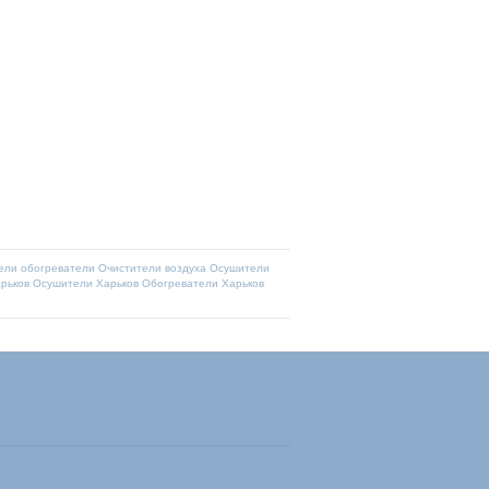
ели
обогреватели
Очистители воздуха
Осушители
рьков
Осушители Харьков
Обогреватели Харьков