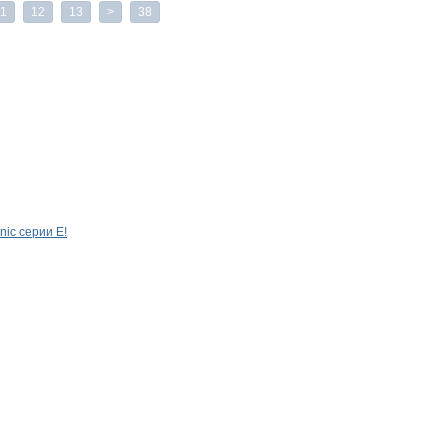
11
12
13
>
38
ic серии Е!