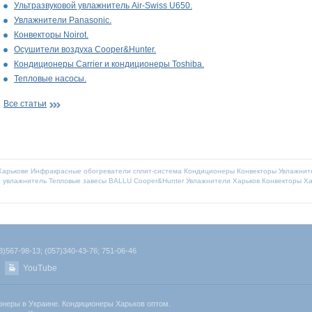
Ультразвуковой увлажнитель Air-Swiss U650.
Увлажнители Panasonic.
Конвекторы Noirot.
Осушители воздуха Cooper&Hunter.
Кондиционеры Carrier и кондиционеры Toshiba.
Тепловые насосы.
Все статьи
Харькове
Инфракрасные обогреватели
сплит-система
Кондиционеры
Конвекторы
Увлажнит
й увлажнитель
Тепловые завесы BALLU
Cooper&Hunter
Увлажнители Харьков
Конвекторы Ха
)567-98-13; (057)340-43-76; 751-06-46
YouTube
онеры в Украине. Кондиционеры Харьков оптом.