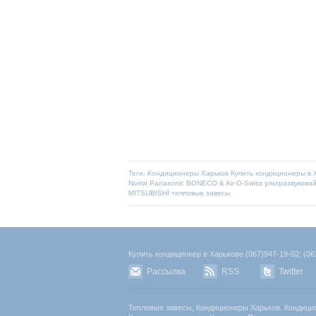
Теги:
Кондиционеры Харьков
Купить кондиционеры в 
Noirot
Panasonic
BONECO & Air-O-Swiss
ультразвуково
MITSUBISHI
тепловые завесы
Купить кондиционер в Харькове (067)947-19-02; (063
Рассылка
RSS
Twitter
Тепловые завесы, Кондиционеры Харьков. Кондици